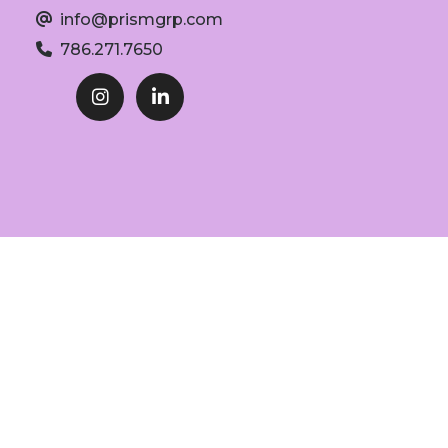
info@prismgrp.com
786.271.7650