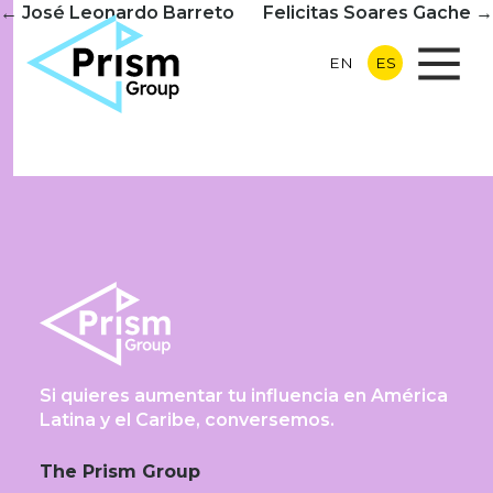
Navegación
←
José Leonardo Barreto
Felicitas Soares Gache​
→
de
EN
ES
entradas
Si quieres aumentar tu influencia en América
Latina y el Caribe, conversemos.​
The Prism Group